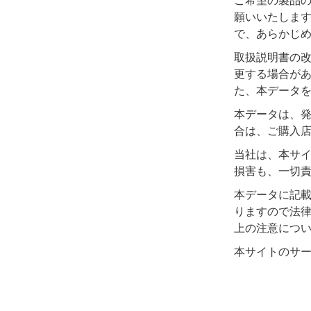
ご希望の製品
願いいたしま
で、あらかじ
取扱説明書の
更する場合が
た、本データ
本データは、
合は、ご購入
当社は、本サ
損害も、一切
本データに記
りますので法
上の注意につ
本サイトのサ