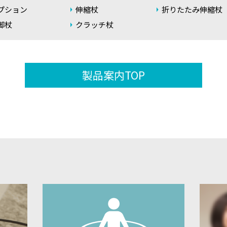
プション
伸縮杖
折りたたみ伸縮杖
脚杖
クラッチ杖
製品案内TOP