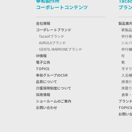
幸和製作所
Taca
コーポレートコンテンツ
ブラ
会社情報
製品案
コーポレートブランド
新製品
Tacaofブランド
歩行車
AURULAブランド
シルバ
GENTIL MARRONEブランド
歩行補
IR情報
杖
電子公告
靴
TOPIC
S
手すり
幸和グループのCSR
入浴補
品質について
排泄介
介護保険制度について
床周り
採用情報
食事・
ショールームのご案内
ブラン
お問い合わせ
TOPIC
お問い