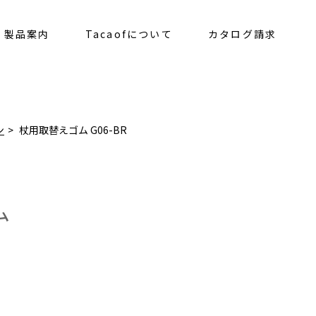
製品案内
Tacaofについて
カタログ請求
ン
杖用取替えゴム G06-BR
ム