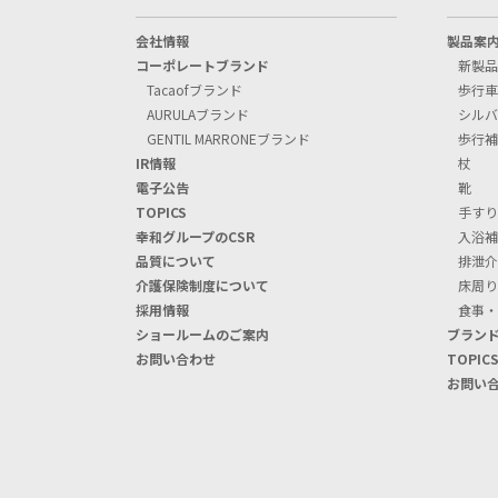
会社情報
製品案
コーポレートブランド
新製品
Tacaofブランド
歩行車
AURULAブランド
シルバ
GENTIL MARRONEブランド
歩行補
IR情報
杖
電子公告
靴
TOPIC
S
手すり
幸和グループのCSR
入浴補
品質について
排泄介
介護保険制度について
床周り
採用情報
食事・
ショールームのご案内
ブラン
お問い合わせ
TOPIC
お問い