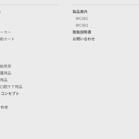
内
製品案内
WCS01
WCS02
ーカー
取扱説明書
助カート
お問い合わせ
助用具
護用品
用品
口腔ケア用品
ドコンセプト
S
合わせ