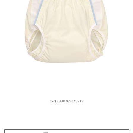
JAN:4938765040718