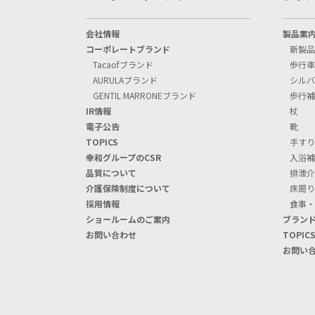
会社情報
製品案
コーポレートブランド
新製品
Tacaofブランド
歩行車
AURULAブランド
シルバ
GENTIL MARRONEブランド
歩行補
IR情報
杖
電子公告
靴
TOPIC
S
手すり
幸和グループのCSR
入浴補
品質について
排泄介
介護保険制度について
床周り
採用情報
食事・
ショールームのご案内
ブラン
お問い合わせ
TOPIC
お問い