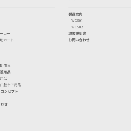
内
製品案内
WCS01
WCS02
ーカー
取扱説明書
助カート
お問い合わせ
助用具
護用品
用品
口腔ケア用品
ドコンセプト
S
合わせ